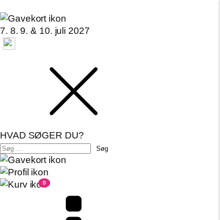
7. 8. 9. & 10. juli 2027
HVAD SØGER DU?
Søg
efter:
0