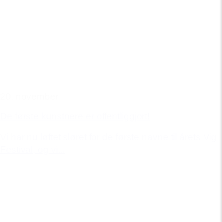
20. november
De første kunstnere er offentliggjort!
Vi har nu løftet sløret for de første navne til årets Vig
Festival, og vi...