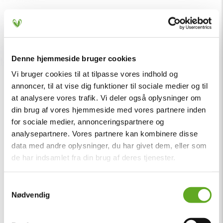
Solen skinner over Vig Festival – kun få billetter
tilbage
Sommeren er landet, solen står højt over Vig, og
Denne hjemmeside bruger cookies
festivalstemningen er allerede i top! ☀️🔥...
Vi bruger cookies til at tilpasse vores indhold og
annoncer, til at vise dig funktioner til sociale medier og til
at analysere vores trafik. Vi deler også oplysninger om
din brug af vores hjemmeside med vores partnere inden
for sociale medier, annonceringspartnere og
analysepartnere. Vores partnere kan kombinere disse
data med andre oplysninger, du har givet dem, eller som
de har indsamlet fra din brug af deres tjenester.
Samtykkevalg
Nødvendig