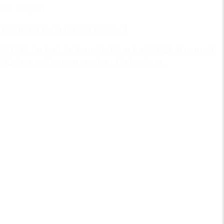
25. august
Tag toget til og fra Vig Festival
HUSK, du kan køre gratis til og fra Vig Station med
Odsherredsbanen imellem Holbæk og...