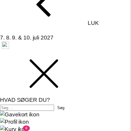
LUK
7. 8. 9. & 10. juli 2027
HVAD SØGER DU?
Søg
efter:
0