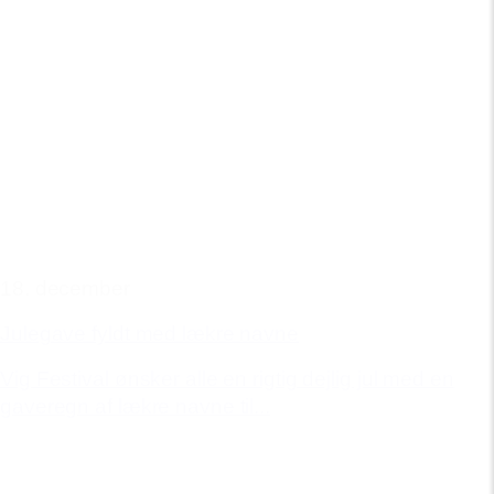
18. december
Julegave fyldt med lækre navne
Vig Festival ønsker alle en rigtig dejlig jul med en
gaveregn af lækre navne til...