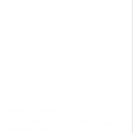
15. januar
Vi glæder os til sommer
Vi har i dag offentliggjort endnu flere kunstnere til Vig
Festival! Glæd dig bl.a. til...