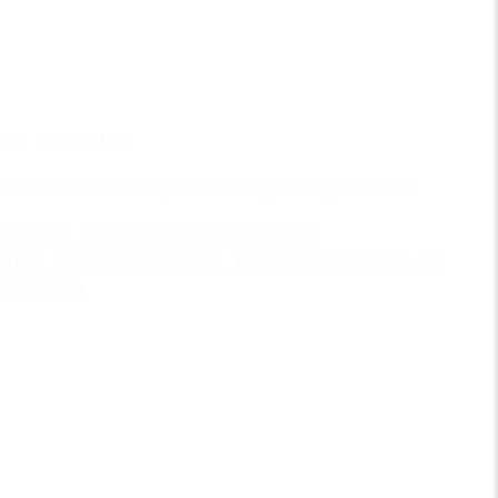
13. november
Generalforsamling i Foreningen Vig Festival
Den 28. november 2025 kl. 19.00
Sted: Vig Foreningshus,
Vig Hovedgade 37-39,
4560 Vig