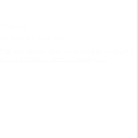
25. august
Vig Festival's sportslegat
Tildelingskriterier Der vil ved tildeling blive lagt vægt
på bl.a. følgende kriterier: – Den unges...