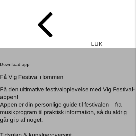
LUK
Download app
Få Vig Festival i lommen
Få den ultimative festivaloplevelse med Vig Festival-
appen!
Appen er din personlige guide til festivalen – fra
musikprogram til praktisk information, så du aldrig
går glip af noget.
Tidsplan & kunstneroversigt