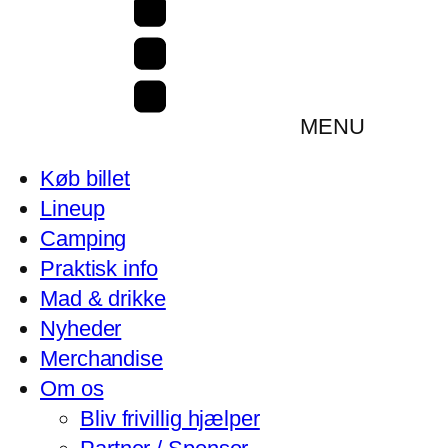
MENU
Køb billet
Lineup
Camping
Praktisk info
Mad & drikke
Nyheder
Merchandise
Om os
Bliv frivillig hjælper