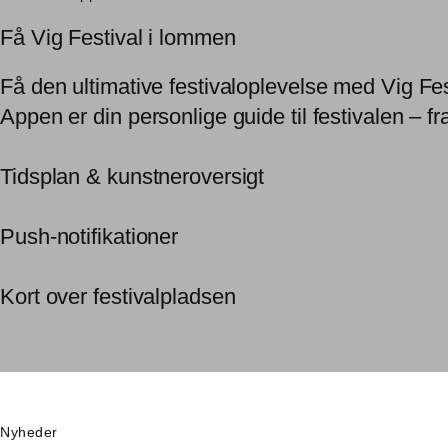
Få Vig Festival i lommen
Få den ultimative festivaloplevelse med Vig Fe
Appen er din personlige guide til festivalen – fr
Tidsplan & kunstneroversigt
Push-notifikationer
Kort over festivalpladsen
Nyheder