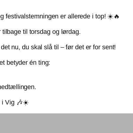
g festivalstemningen er allerede i top! ☀️🔥
 tilbage til torsdag og lørdag.
det nu, du skal slå til – før det er for sent!
et betyder én ting:
nedtællingen.
i Vig 🎶☀️