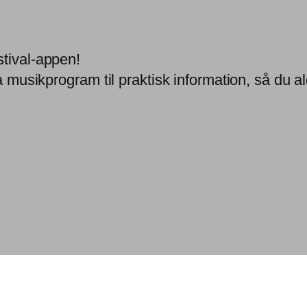
stival-appen!
a musikprogram til praktisk information, så du ald