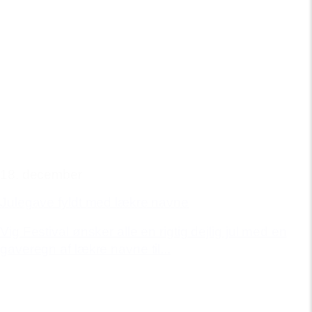
18. december
Julegave fyldt med lækre navne
Vig Festival ønsker alle en rigtig dejlig jul med en
gaveregn af lækre navne til...