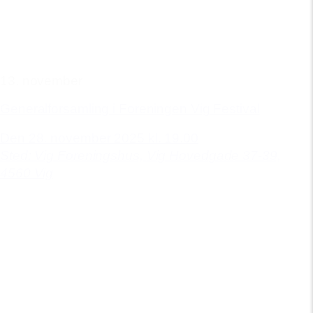
13. november
Generalforsamling i Foreningen Vig Festival
Den 28. november 2025 kl. 19.00
Sted: Vig Foreningshus,
Vig Hovedgade 37-39,
4560 Vig