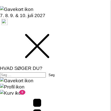
7. 8. 9. & 10. juli 2027
HVAD SØGER DU?
Søg
efter:
0