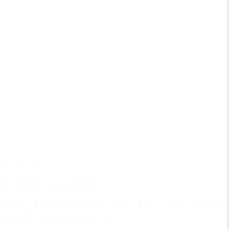
15. januar
Vi glæder os til sommer
Vi har i dag offentliggjort endnu flere kunstnere til Vig
Festival! Glæd dig bl.a. til...