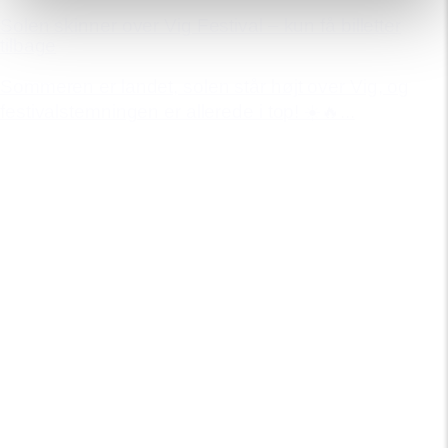
Solen skinner over Vig Festival – kun få billetter
tilbage
Sommeren er landet, solen står højt over Vig, og
festivalstemningen er allerede i top! ☀️🔥...