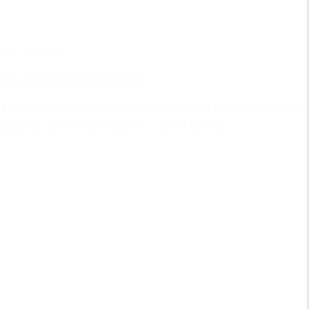
25. august
Vig Festival's sportslegat
Tildelingskriterier Der vil ved tildeling blive lagt vægt
på bl.a. følgende kriterier: – Den unges...