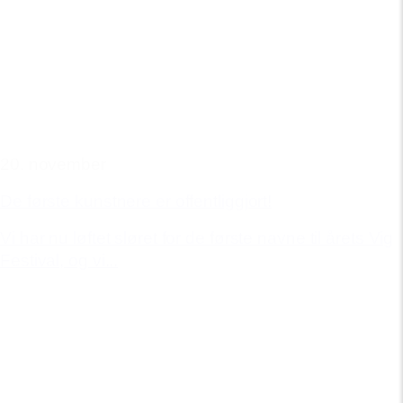
20. november
De første kunstnere er offentliggjort!
Vi har nu løftet sløret for de første navne til årets Vig
Festival, og vi...