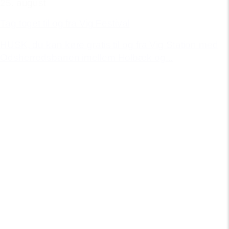
25. august
Tag toget til og fra Vig Festival
HUSK, du kan køre gratis til og fra Vig Station med
Odsherredsbanen imellem Holbæk og...