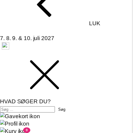
LUK
7. 8. 9. & 10. juli 2027
HVAD SØGER DU?
Søg
efter:
0