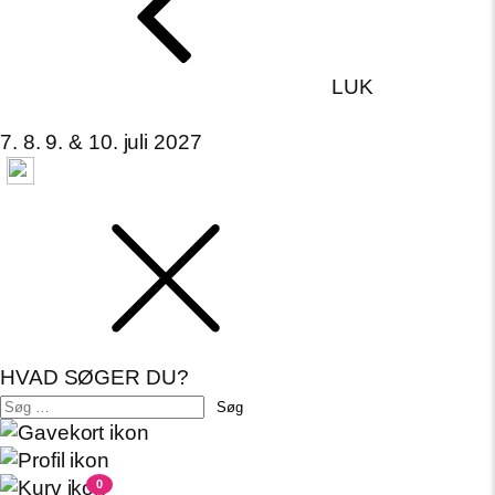
LUK
7. 8. 9. & 10. juli 2027
HVAD SØGER DU?
Søg
efter:
0