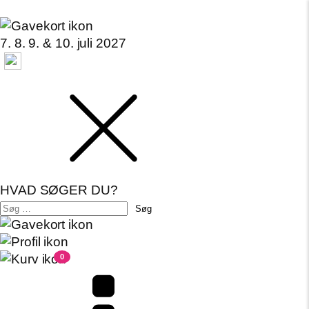
7. 8. 9. & 10. juli 2027
HVAD SØGER DU?
Søg
efter:
0