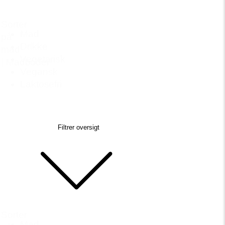
Sorter
Mad
på
Drikke
mad
Vegetarisk
| Madboder
Vegansk
Laktosefri
Filtrer oversigt
Sorter
Mad