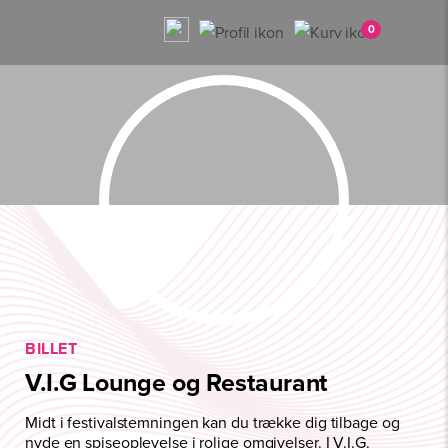
0
BILLET
V.I.G Lounge og Restaurant
Midt i festivalstemningen kan du trække dig tilbage og
nyde en spiseoplevelse i rolige omgivelser. I V.I.G.