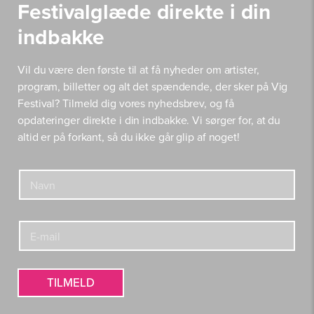
Festivalglæde direkte i din
indbakke
Vil du være den første til at få nyheder om artister,
program, billetter og alt det spændende, der sker på Vig
Festival? Tilmeld dig vores nyhedsbrev, og få
opdateringer direkte i din indbakke. Vi sørger for, at du
altid er på forkant, så du ikke går glip af noget!
N
N
a
a
v
v
n
n
E
E
*
-
-
m
m
a
a
i
i
TILMELD
l
l
E
*
-