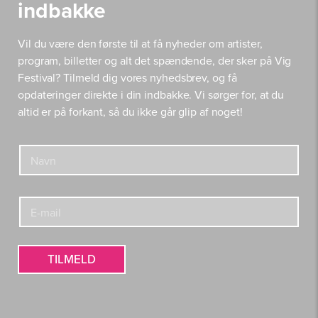
indbakke
Vil du være den første til at få nyheder om artister,
program, billetter og alt det spændende, der sker på Vig
Festival? Tilmeld dig vores nyhedsbrev, og få
opdateringer direkte i din indbakke. Vi sørger for, at du
altid er på forkant, så du ikke går glip af noget!
&
N
N
a
a
v
v
n
n
E
*
E
-
-
m
m
a
a
i
TILMELD
i
l
l
*