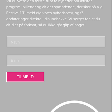
Vil du være den første til at få nyheder om artister,
program, billetter og alt det spændende, der sker på Vig
Festival? Tilmeld dig vores nyhedsbrev, og få
opdateringer direkte i din indbakke. Vi sørger for, at du
altid er på forkant, så du ikke går glip af noget!
E
N
-
a
m
v
a
n
i
E
*
l
-
E
m
-
a
m
i
TILMELD
a
l
i
*
l
N
a
v
n