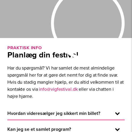
PRAKTISK INFO
Planlæg din festival
Har du spørgsmål? Vi har samlet de mest almindelige
spørgsmål her for at gøre det nemt for dig at finde svar.
Hvis du stadig mangler hjælp, er du altid velkommen til at
kontakte os via
info@vigfestival.dk
eller via chatten i
højre hjørne.
Hvordan videresælger jeg sikkert min billet?
Når du har fundet en køber kan I bruge
Kan jeg se et samlet program?