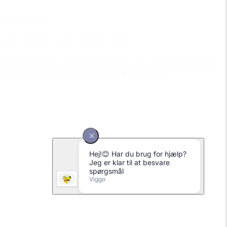
25. august
Tag toget til og fra Vig Festival
HUSK, du kan køre gratis til og fra Vig Station med
Odsherredsbanen imellem Holbæk og...