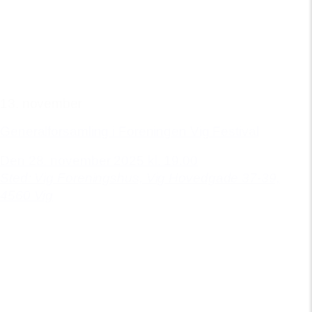
13. november
Generalforsamling i Foreningen Vig Festival
Den 28. november 2025 kl. 19.00
Sted: Vig Foreningshus,
Vig Hovedgade 37-39,
4560 Vig