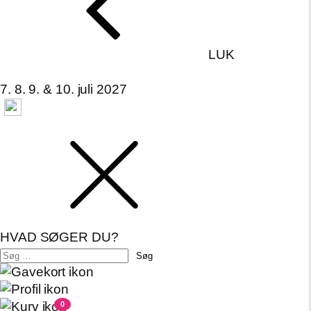
LUK
7. 8. 9. & 10. juli 2027
HVAD SØGER DU?
Søg
efter:
0