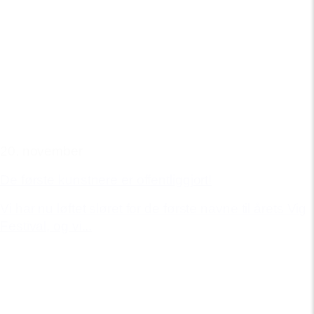
20. november
De første kunstnere er offentliggjort!
Vi har nu løftet sløret for de første navne til årets Vig
Festival, og vi...