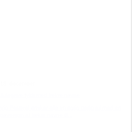
18. december
Julegave fyldt med lækre navne
Vig Festival ønsker alle en rigtig dejlig jul med en
gaveregn af lækre navne til...