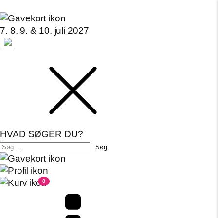
7. 8. 9. & 10. juli 2027
HVAD SØGER DU?
Søg
efter:
0