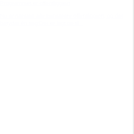
Programmet er offentliggjort
Nu er næsten alle kunstnere offentliggjort, og det
betyder én ting:Der er lagt op til...