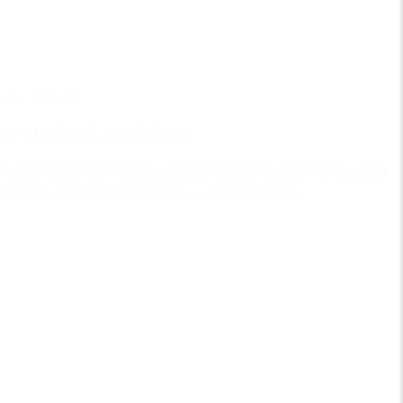
25. august
Vig Festival's sportslegat
Tildelingskriterier Der vil ved tildeling blive lagt vægt
på bl.a. følgende kriterier: – Den unges...