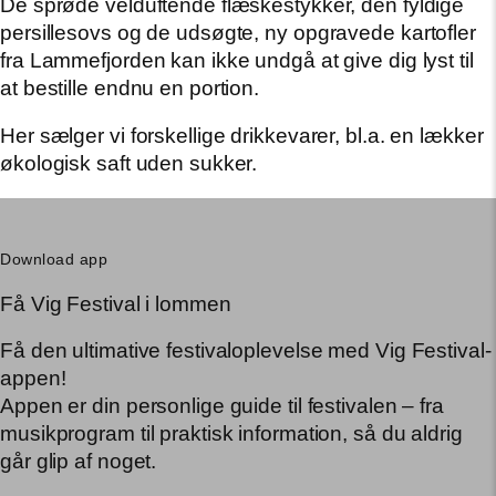
De sprøde velduftende flæskestykker, den fyldige
persillesovs og de udsøgte, ny opgravede kartofler
fra Lammefjorden kan ikke undgå at give dig lyst til
at bestille endnu en portion.
Her sælger vi forskellige drikkevarer, bl.a. en lækker
økologisk saft uden sukker.
Download app
Få Vig Festival i lommen
Få den ultimative festivaloplevelse med Vig Festival-
appen!
Appen er din personlige guide til festivalen – fra
musikprogram til praktisk information, så du aldrig
går glip af noget.