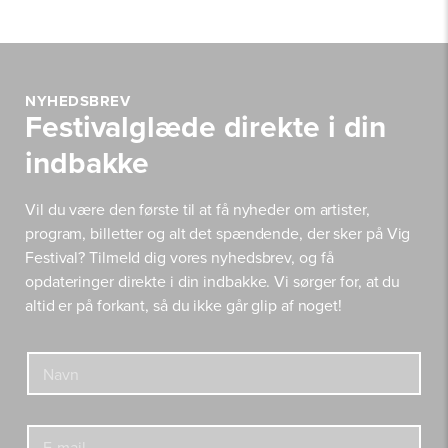
NYHEDSBREV
Festivalglæde direkte i din
indbakke
Vil du være den første til at få nyheder om artister,
program, billetter og alt det spændende, der sker på Vig
Festival? Tilmeld dig vores nyhedsbrev, og få
opdateringer direkte i din indbakke. Vi sørger for, at du
altid er på forkant, så du ikke går glip af noget!
E
N
-
a
m
v
a
n
i
E
*
l