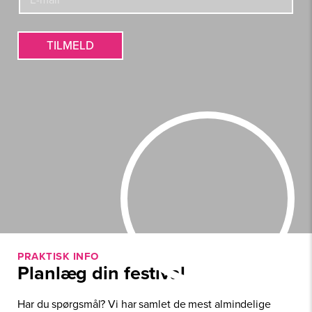
-
&
m
E
a
-
i
TILMELD
m
l
a
*
i
l
PRAKTISK INFO
Planlæg din festival
Har du spørgsmål? Vi har samlet de mest almindelige