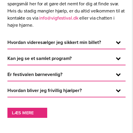
spørgsmål her for at gøre det nemt for dig at finde svar.
Hvis du stadig mangler hjælp, er du altid velkommen til at
kontakte os via
info@vigfestival.dk
eller via chatten i
højre hjørne.
Hvordan videresælger jeg sikkert min billet?
Når du har fundet en køber kan I bruge
Kan jeg se et samlet program?
videresalgsplatformen til at gennemføre en sikker
transaktionen. Læs mere om det her
Undgå billetsnyd
Ja, du kan se hele programmet og tilmed planlægge dit
Er festivalen børnevenlig?
helt eget i vores nye App. Den kan hentes i Google
Play og App Store.
Ja, Vig Festival er for hele familien! I Viggos Verden
Hvordan bliver jeg frivillig hjælper?
finder I børnevenlige områder med sjove og kreative
aktiviteter, og vi opfordrer familier til at komme og nyde
Tilmeld dig igennem hjertebanken her:
Hjertebanken
festivalens positive og inkluderende atmosfære. Husk,
LÆS MERE
OBS: Hvis du er 16-17 år skal vi bruge dine forældres
at børn under 12 år har gratis adgang, når de er i følge
samtykke til at du må være frivillig på Vig Festival.
med en voksen.