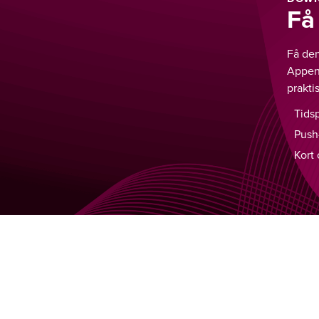
Få
Få den
Appen 
prakti
Tids
Push-
Kort 