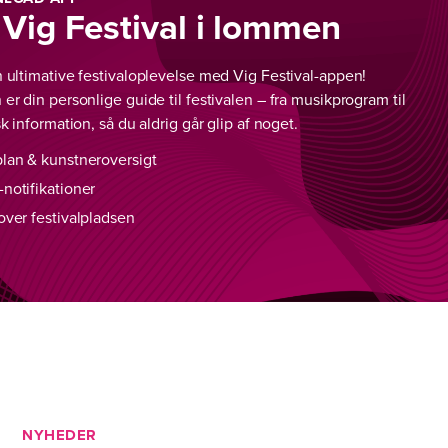
 Vig Festival i lommen
 ultimative festivaloplevelse med Vig Festival-appen!
er din personlige guide til festivalen – fra musikprogram til
sk information, så du aldrig går glip af noget.
plan & kunstneroversigt
notifikationer
over festivalpladsen
NYHEDER