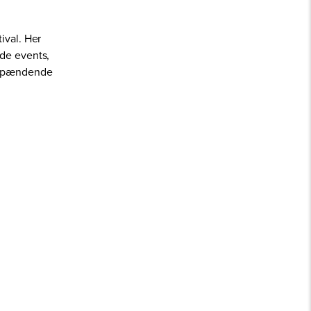
ival. Her
nde events,
d spændende