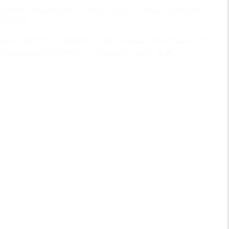
Solen skinner over Vig Festival – kun få billetter
tilbage
Sommeren er landet, solen står højt over Vig, og
festivalstemningen er allerede i top! ☀️🔥...