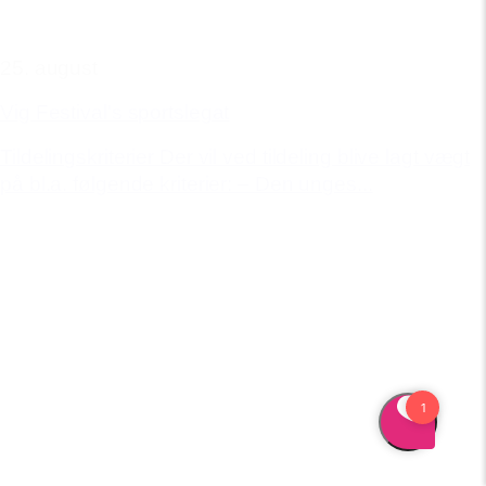
25. august
Vig Festival's sportslegat
Tildelingskriterier Der vil ved tildeling blive lagt vægt
på bl.a. følgende kriterier: – Den unges...