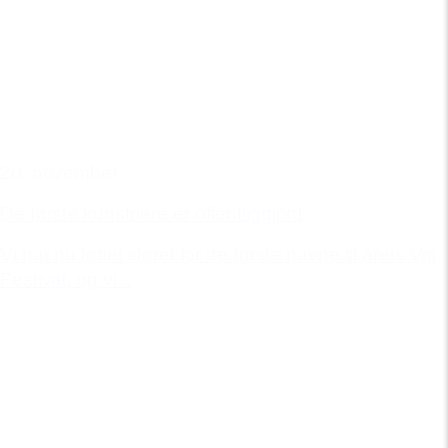
20. november
De første kunstnere er offentliggjort!
Vi har nu løftet sløret for de første navne til årets Vig
Festival, og vi...