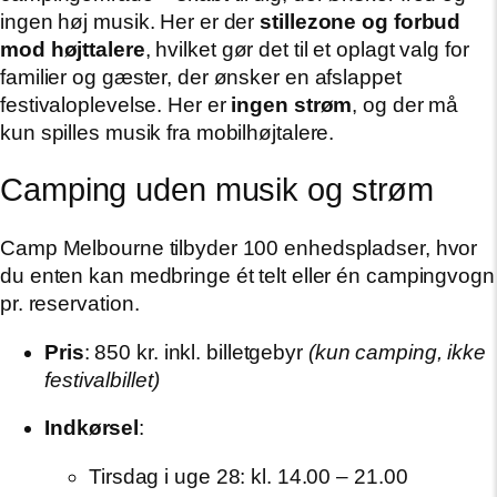
ingen høj musik. Her er der
stillezone og forbud
mod højttalere
, hvilket gør det til et oplagt valg for
familier og gæster, der ønsker en afslappet
festivaloplevelse. Her er
ingen strøm
, og der må
kun spilles musik fra mobilhøjtalere.
Camping uden musik og strøm
Camp Melbourne tilbyder 100 enhedspladser, hvor
du enten kan medbringe ét telt eller én campingvogn
pr. reservation.
Pris
: 850 kr. inkl. billetgebyr
(kun camping, ikke
festivalbillet)
Indkørsel
:
Tirsdag i uge 28: kl. 14.00 – 21.00