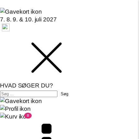
7. 8. 9. & 10. juli 2027
HVAD SØGER DU?
Søg
efter:
0