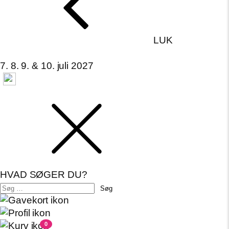
LUK
7. 8. 9. & 10. juli 2027
HVAD SØGER DU?
Søg
efter:
0