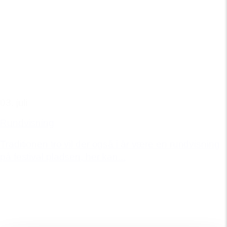
03. juli
Rundvisning
Traditionen tro vil der også i år være en rundvisning
på festival pladsen, her kan...