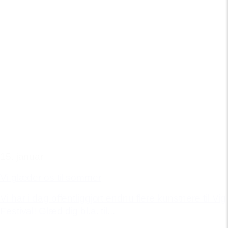
15. januar
Vi glæder os til sommer
Vi har i dag offentliggjort endnu flere kunstnere til Vig
Festival! Glæd dig bl.a. til...