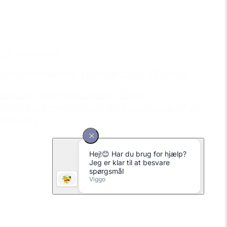
13. november
Generalforsamling i Foreningen Vig Festival
Den 28. november 2025 kl. 19.00
Sted: Vig Foreningshus,
Vig Hovedgade 37-39,
4560 Vig