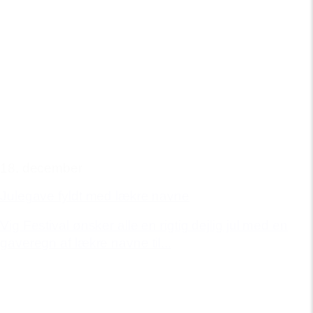
18. december
Julegave fyldt med lækre navne
Vig Festival ønsker alle en rigtig dejlig jul med en
gaveregn af lækre navne til...