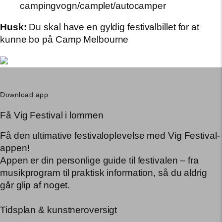
campingvogn/camplet/autocamper
Husk:
Du skal have en gyldig festivalbillet for at
kunne bo på Camp Melbourne
Download app
Få Vig Festival i lommen
Få den ultimative festivaloplevelse med Vig Festival-
appen!
Appen er din personlige guide til festivalen – fra
musikprogram til praktisk information, så du aldrig
går glip af noget.
Tidsplan & kunstneroversigt