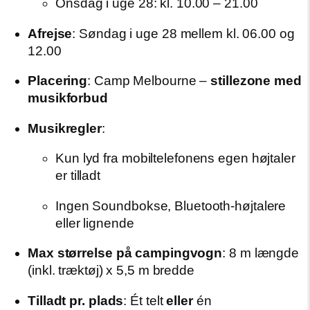
Onsdag i uge 28: kl. 10.00 – 21.00
Afrejse
: Søndag i uge 28 mellem kl. 06.00 og
12.00
Placering
: Camp Melbourne –
stillezone med
musikforbud
Musikregler
:
Kun lyd fra mobiltelefonens egen højtaler
er tilladt
Ingen Soundbokse, Bluetooth-højtalere
eller lignende
Max størrelse på campingvogn
: 8 m længde
(inkl. træktøj) x 5,5 m bredde
Tilladt pr. plads
: Ét telt
eller
én