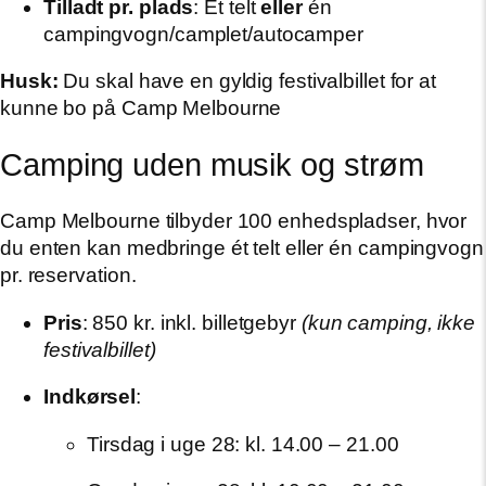
Tilladt pr. plads
: Ét telt
eller
én
campingvogn/camplet/autocamper
Husk:
Du skal have en gyldig festivalbillet for at
kunne bo på Camp Melbourne
Camping uden musik og strøm
Camp Melbourne tilbyder 100 enhedspladser, hvor
du enten kan medbringe ét telt eller én campingvogn
pr. reservation.
Pris
: 850 kr. inkl. billetgebyr
(kun camping, ikke
festivalbillet)
Indkørsel
:
Tirsdag i uge 28: kl. 14.00 – 21.00