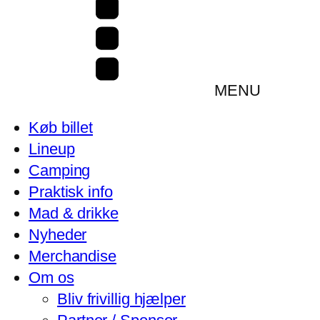
MENU
Køb billet
Lineup
Camping
Praktisk info
Mad & drikke
Nyheder
Merchandise
Om os
Bliv frivillig hjælper