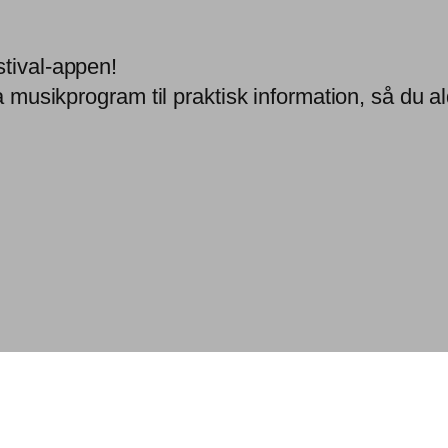
stival-appen!
a musikprogram til praktisk information, så du ald