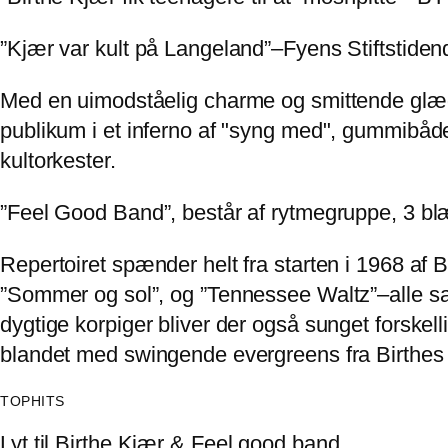
”Kjær var kult på Langeland”–Fyens Stiftstiden
Med en uimodståelig charme og smittende glæde
publikum i et inferno af "syng med", gummibå
kultorkester.
”Feel Good Band”, består af rytmegruppe, 3 blæ
Repertoiret spænder helt fra starten i 1968 af
”Sommer og sol”, og ”Tennessee Waltz”–alle 
dygtige korpiger bliver der også sunget forsk
blandet med swingende evergreens fra Birthes
TOPHITS
Lyt til
Birthe Kjær & Feel good band