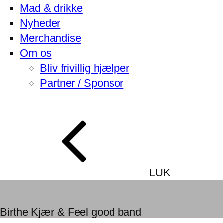
Mad & drikke
Nyheder
Merchandise
Om os
Bliv frivillig hjælper
Partner / Sponsor
LUK
Birthe Kjær & Feel good band