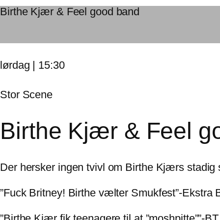
Birthe Kjær & Feel good band
lørdag | 15:30
Stor Scene
Birthe Kjær & Feel 
Der hersker ingen tvivl om Birthe Kjærs stadig 
”Fuck Britney! Birthe vælter Smukfest”-Ekstra 
”Birthe Kjær fik teenagere til at ”moshpitte””-BT