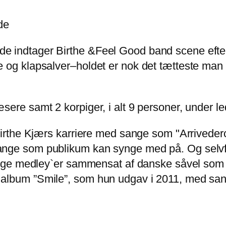
de
 indtager Birthe &Feel Good band scene efter s
de og klapsalver–holdet er nok det tætteste m
sere samt 2 korpiger, i alt 9 personer, under l
 Birthe Kjærs karriere med sange som "Arrivede
sange som publikum kan synge med på. Og sel
ellige medley`er sammensat af danske såvel som
 album ”Smile”, som hun udgav i 2011, med san