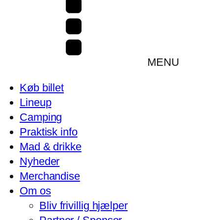
MENU
Køb billet
Lineup
Camping
Praktisk info
Mad & drikke
Nyheder
Merchandise
Om os
Bliv frivillig hjælper