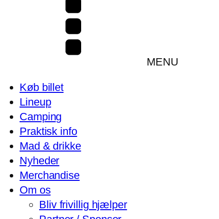
MENU
Køb billet
Lineup
Camping
Praktisk info
Mad & drikke
Nyheder
Merchandise
Om os
Bliv frivillig hjælper