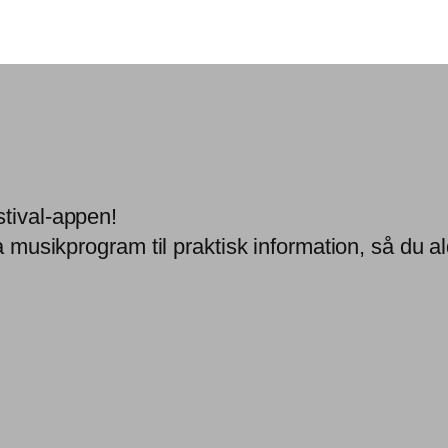
stival-appen!
a musikprogram til praktisk information, så du ald