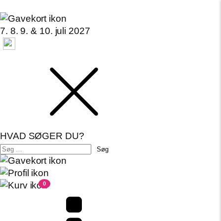
7. 8. 9. & 10. juli 2027
HVAD SØGER DU?
Søg
efter:
0