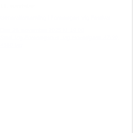
13. november
Generalforsamling i Foreningen Vig Festival
Den 28. november 2025 kl. 19.00
Sted: Vig Foreningshus,
Vig Hovedgade 37-39,
4560 Vig