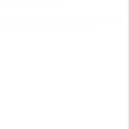
Vig Festival's sportslegat
Tildelingskriterier Der vil ved tildeling blive lagt vægt
på bl.a. følgende kriterier: – Den unges...