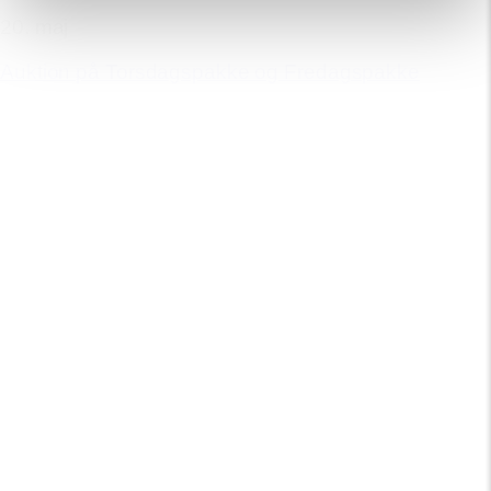
20. maj
Auktion på Torsdagspakke og Fredagspakke