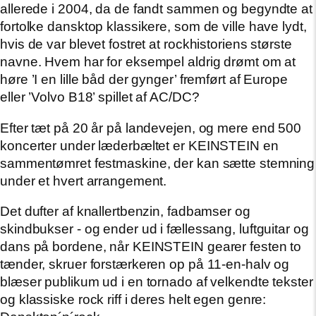
allerede i 2004, da de fandt sammen og begyndte at
fortolke dansktop klassikere, som de ville have lydt,
hvis de var blevet fostret at rockhistoriens største
navne. Hvem har for eksempel aldrig drømt om at
høre ’I en lille båd der gynger’ fremført af Europe
eller ’Volvo B18’ spillet af AC/DC?
Efter tæt på 20 år på landevejen, og mere end 500
koncerter under læderbæltet er KEINSTEIN en
sammentømret festmaskine, der kan sætte stemning
under et hvert arrangement.
Det dufter af knallertbenzin, fadbamser og
skindbukser - og ender ud i fællessang, luftguitar og
dans på bordene, når KEINSTEIN gearer festen to
tænder, skruer forstærkeren op på 11-en-halv og
blæser publikum ud i en tornado af velkendte tekster
og klassiske rock riff i deres helt egen genre: