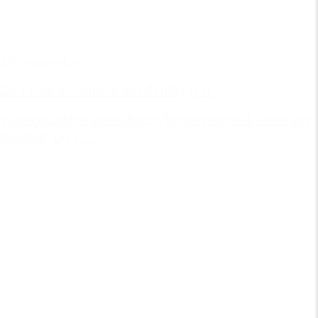
20. november
De første kunstnere er offentliggjort!
Vi har nu løftet sløret for de første navne til årets Vig
Festival, og vi...