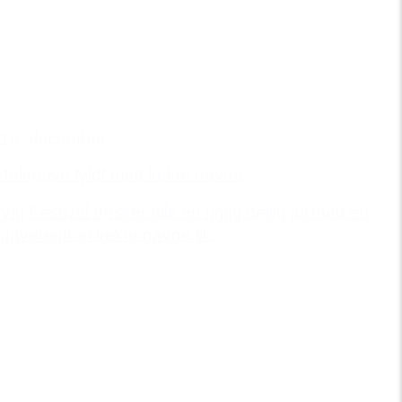
18. december
Julegave fyldt med lækre navne
Vig Festival ønsker alle en rigtig dejlig jul med en
gaveregn af lækre navne til...