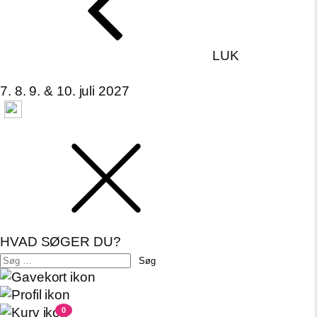
LUK
7. 8. 9. & 10. juli 2027
HVAD SØGER DU?
Søg
efter:
0