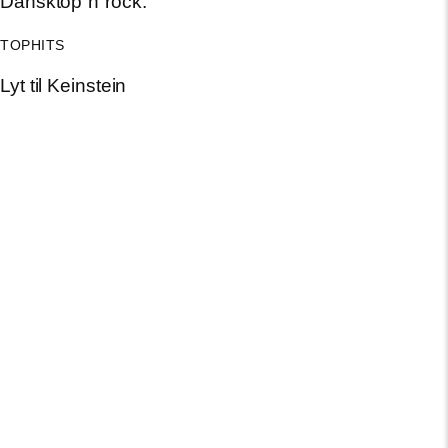
Dansktop´n´rock.
TOPHITS
Lyt til
Keinstein