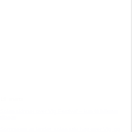
18. marts
Solen skinner over Vig Festival – kun få billetter
tilbage
Sommeren er landet, solen står højt over Vig, og