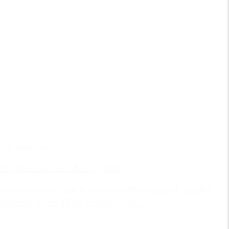
24. februar
Programmet er offentliggjort
Nu er næsten alle kunstnere offentliggjort, og det
betyder én ting:Der er lagt op til...