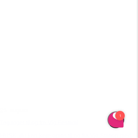
25. august
Tag toget til og fra Vig Festival
HUSK, du kan køre gratis til og fra Vig Station med