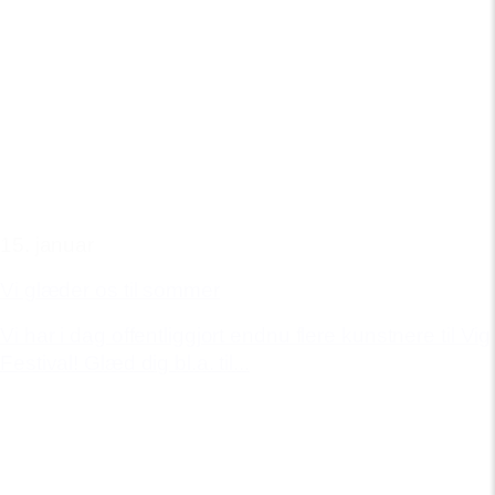
15. januar
Vi glæder os til sommer
Vi har i dag offentliggjort endnu flere kunstnere til Vig
Festival! Glæd dig bl.a. til...