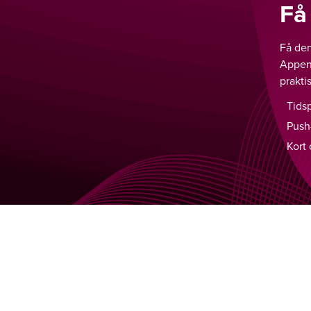
Få
Få den
Appen 
prakti
Tids
Push-
Kort 