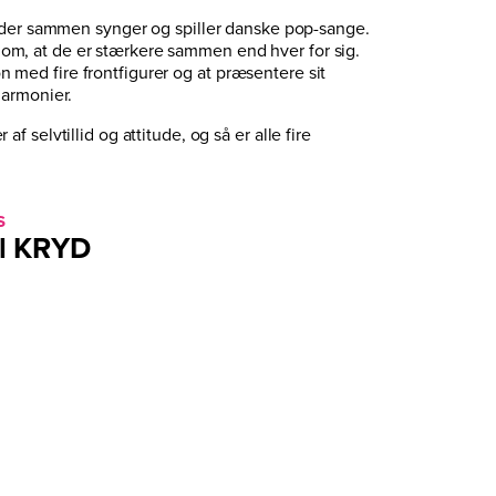
, der sammen synger og spiller danske pop-sange.
ivl om, at de er stærkere sammen end hver for sig.
med fire frontfigurer og at præsentere sit
harmonier.
 selvtillid og attitude, og så er alle fire
S
il
KRYD