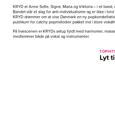
KRYD er Anne Sofie, Signe, Maria og Viktoria – i et band
Bandet slår et slag for anti-individualisme og er ikke i tv
KRYD drømmer om at vise Danmark en ny popkonstellation 
publikum for catchy popmelodier pakket ind i store vokal
På livescenen er KRYDs setup fyldt med harmonier, masser af
medlemmer både på vokal og instrumenter.
TOPHIT
Lyt t