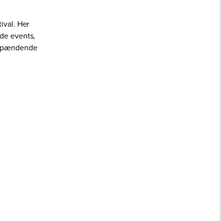
ival. Her
nde events,
d spændende