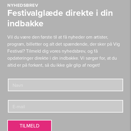
NYHEDSBREV
Festivalglæde direkte i din
indbakke
Vil du være den første til at få nyheder om artister,
program, billetter og alt det spændende, der sker på Vig
Festival? Tilmeld dig vores nyhedsbrev, og få
opdateringer direkte i din indbakke. Vi sørger for, at du
altid er på forkant, så du ikke går glip af noget!
E
N
-
a
m
v
a
n
i
E
*
l
-
E
m
-
a
m
i
TILMELD
a
l