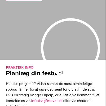
i
*
l
N
a
v
n
PRAKTISK INFO
Planlæg din festival
Har du spørgsmål? Vi har samlet de mest almindelige
spørgsmål her for at gøre det nemt for dig at finde svar.
Hvis du stadig mangler hjælp, er du altid velkommen til at
kontakte os via
info@vigfestival.dk
eller via chatten i