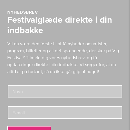
NYHEDSBREV
Festivalglæde direkte i din
indbakke
Vil du være den første til at få nyheder om artister,
program, billetter og alt det spændende, der sker på Vig
Festival? Tilmeld dig vores nyhedsbrev, og få
opdateringer direkte i din indbakke. Vi sørger for, at du
altid er på forkant, så du ikke går glip af noget!
E
N
-
a
m
v
a
n
i
E
*
l
-
N
m
a
a
v