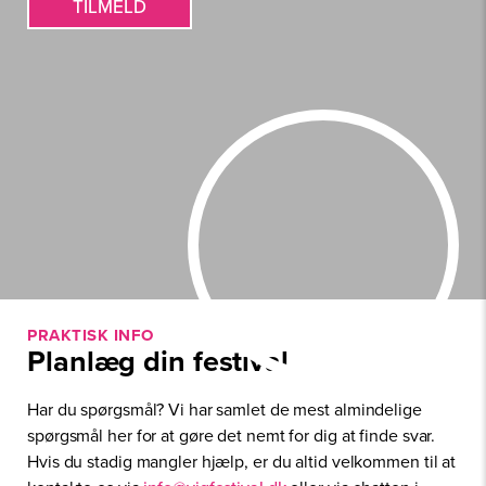
i
TILMELD
n
l
E
*
-
m
a
i
l
PRAKTISK INFO
Planlæg din festival
Har du spørgsmål? Vi har samlet de mest almindelige
spørgsmål her for at gøre det nemt for dig at finde svar.
Hvis du stadig mangler hjælp, er du altid velkommen til at