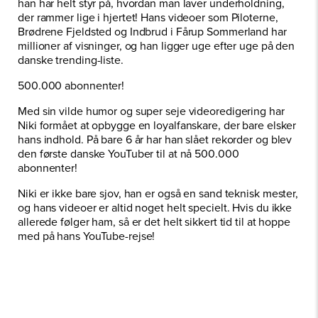
han har helt styr på, hvordan man laver underholdning,
der rammer lige i hjertet! Hans videoer som Piloterne,
Brødrene Fjeldsted og Indbrud i Fårup Sommerland har
millioner af visninger, og han ligger uge efter uge på den
danske trending-liste.
500.000 abonnenter!
Med sin vilde humor og super seje videoredigering har
Niki formået at opbygge en loyalfanskare, der bare elsker
hans indhold. På bare 6 år har han slået rekorder og blev
den første danske YouTuber til at nå 500.000
abonnenter!
Niki er ikke bare sjov, han er også en sand teknisk mester,
og hans videoer er altid noget helt specielt. Hvis du ikke
allerede følger ham, så er det helt sikkert tid til at hoppe
med på hans YouTube-rejse!