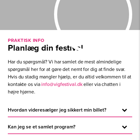
PRAKTISK INFO
Planlæg din festival
Har du spørgsmål? Vi har samlet de mest almindelige
spørgsmål her for at gøre det nemt for dig at finde svar.
Hvis du stadig mangler hjælp, er du altid velkommen til at
kontakte os via
info@vigfestival.dk
eller via chatten i
højre hjørne.
Hvordan videresælger jeg sikkert min billet?
Når du har fundet en køber kan I bruge
Kan jeg se et samlet program?
videresalgsplatformen til at gennemføre en sikker