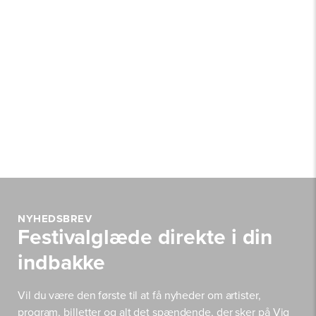
NYHEDSBREV
Festivalglæde direkte i din
indbakke
Vil du være den første til at få nyheder om artister,
program, billetter og alt det spændende, der sker på Vig