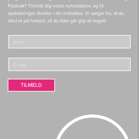
Festival? Tilmeld dig vores nyhedsbrev, og få
opdateringer direkte i din indbakke. Vi sørger for, at du
altid er på forkant, så du ikke går glip af noget!
E
N
-
a
m
v
a
n
i
E
*
l
-
N
m
a
a
v
i
TILMELD
n
l
E
*
-
m
a
i
l