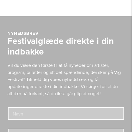
NYHEDSBREV
Festivalglæde direkte i din
indbakke
Vil du være den første til at få nyheder om artister,
program, billetter og alt det spændende, der sker på Vig
Festival? Tilmeld dig vores nyhedsbrev, og få
opdateringer direkte i din indbakke. Vi sørger for, at du
altid er på forkant, så du ikke går glip af noget!
N
N
a
a
v
v
n
n
E
E