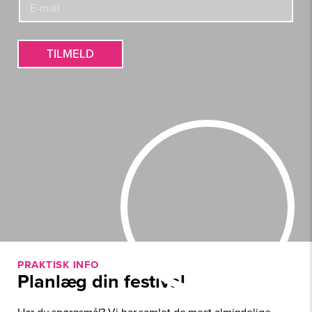
*
-
-
m
m
a
a
i
i
TILMELD
l
l
&
*
PRAKTISK INFO
Planlæg din festival