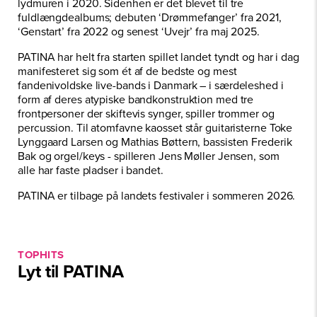
lydmuren i 2020. Sidenhen er det blevet til tre
fuldlængdealbums; debuten ‘Drømmefanger’ fra 2021,
‘Genstart’ fra 2022 og senest ‘Uvejr’ fra maj 2025.
PATINA har helt fra starten spillet landet tyndt og har i dag
manifesteret sig som ét af de bedste og mest
fandenivoldske live-bands i Danmark – i særdeleshed i
form af deres atypiske bandkonstruktion med tre
frontpersoner der skiftevis synger, spiller trommer og
percussion. Til atomfavne kaosset står guitaristerne Toke
Lynggaard Larsen og Mathias Bøttern, bassisten Frederik
Bak og orgel/keys - spilleren Jens Møller Jensen, som
alle har faste pladser i bandet.
PATINA er tilbage på landets festivaler i sommeren 2026.
TOPHITS
Lyt til
PATINA