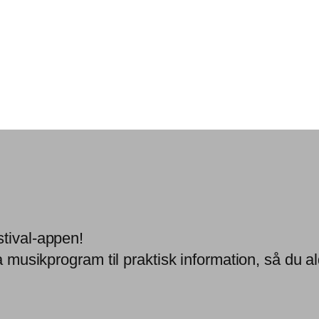
stival-appen!
a musikprogram til praktisk information, så du ald