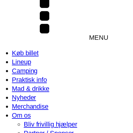
MENU
Køb billet
Lineup
Camping
Praktisk info
Mad & drikke
Nyheder
Merchandise
Om os
Bliv frivillig hjælper