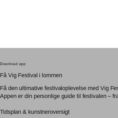
Download app
Få Vig Festival i lommen
Få den ultimative festivaloplevelse med Vig Fe
Appen er din personlige guide til festivalen – fr
Tidsplan & kunstneroversigt