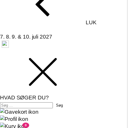
LUK
7. 8. 9. & 10. juli 2027
HVAD SØGER DU?
Søg
efter:
0