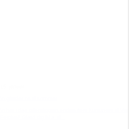
15. januar
Vi glæder os til sommer
Vi har i dag offentliggjort endnu flere kunstnere til Vig
Festival! Glæd dig bl.a. til...