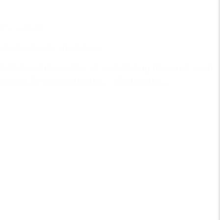
25. august
Vig Festival's sportslegat
Tildelingskriterier Der vil ved tildeling blive lagt vægt
på bl.a. følgende kriterier: – Den unges...