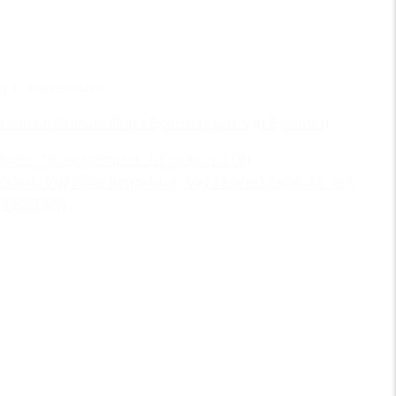
13. november
Generalforsamling i Foreningen Vig Festival
Den 28. november 2025 kl. 19.00
Sted: Vig Foreningshus,
Vig Hovedgade 37-39,
4560 Vig