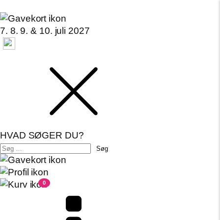
7. 8. 9. & 10. juli 2027
HVAD SØGER DU?
Søg
efter:
0