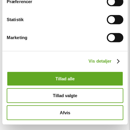
Præferencer
Solen skinner over Vig Festival – kun få billetter
tilbage
Statistik
Sommeren er landet, solen står højt over Vig, og
festivalstemningen er allerede i top! ☀️🔥...
Marketing
Vis detaljer
Tillad alle
Tillad valgte
Afvis