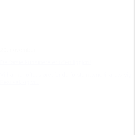
20. november
De første kunstnere er offentliggjort!
Vi har nu løftet sløret for de første navne til årets Vig
Festival, og vi...