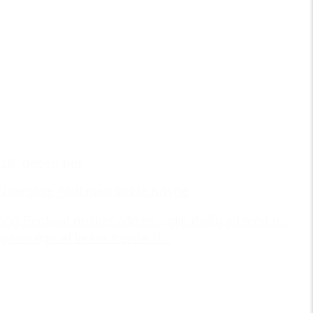
18. december
Julegave fyldt med lækre navne
Vig Festival ønsker alle en rigtig dejlig jul med en
gaveregn af lækre navne til...