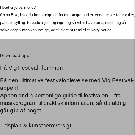
Hvad er jeres menu?
China Box, hvor du kan vælge alt fra ris, stegte nudler, vegetariske forårsruller,
paneret kylling, torpedo rejer, løgringe, og så vil vi have en speciel ting på
selve dagen man kan vælge, og til sidst sursød eller karry sauce!
Download app
Få Vig Festival i lommen
Få den ultimative festivaloplevelse med Vig Festival-
appen!
Appen er din personlige guide til festivalen – fra
musikprogram til praktisk information, så du aldrig
går glip af noget.
Tidsplan & kunstneroversigt