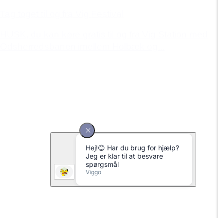
Tag toget til og fra Vig Festival
HUSK, du kan køre gratis til og fra Vig Station med
Odsherredsbanen imellem Holbæk og...