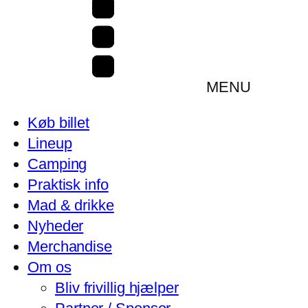
MENU
Køb billet
Lineup
Camping
Praktisk info
Mad & drikke
Nyheder
Merchandise
Om os
Bliv frivillig hjælper