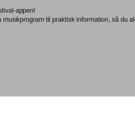
stival-appen!
a musikprogram til praktisk information, så du ald