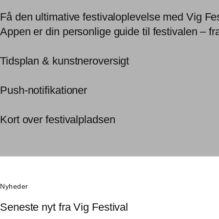
Få den ultimative festivaloplevelse med Vig Fe
Appen er din personlige guide til festivalen – fr
Tidsplan & kunstneroversigt
Push-notifikationer
Kort over festivalpladsen
Nyheder
Seneste nyt fra Vig Festival