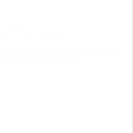
24. februar
Programmet er offentliggjort
Nu er næsten alle kunstnere offentliggjort, og det
betyder én ting:Der er lagt op til...