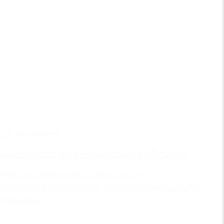
13. november
Generalforsamling i Foreningen Vig Festival
Den 28. november 2025 kl. 19.00
Sted: Vig Foreningshus,
Vig Hovedgade 37-39,
4560 Vig