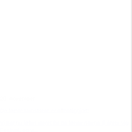
20. november
De første kunstnere er offentliggjort!
Vi har nu løftet sløret for de første navne til årets Vig
Festival, og vi...