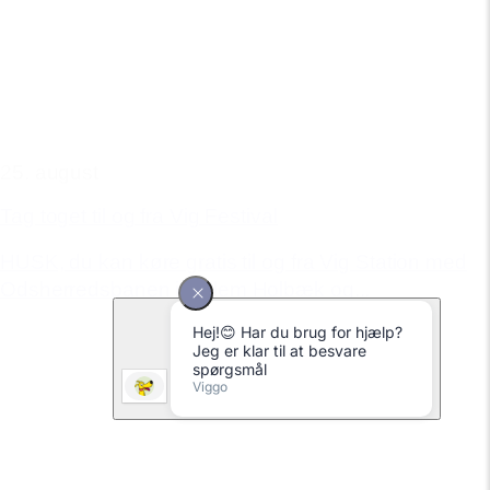
25. august
Tag toget til og fra Vig Festival
HUSK, du kan køre gratis til og fra Vig Station med
Odsherredsbanen imellem Holbæk og...