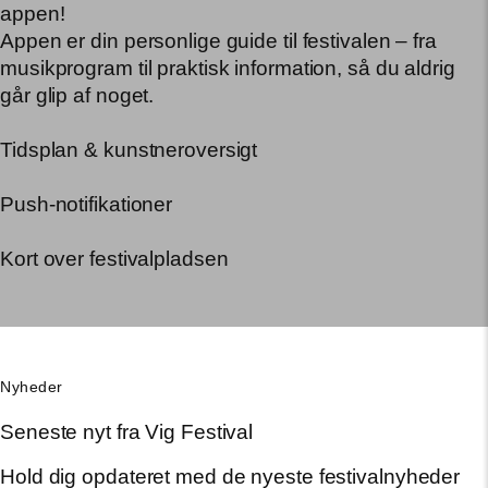
appen!
Appen er din personlige guide til festivalen – fra
musikprogram til praktisk information, så du aldrig
går glip af noget.
Tidsplan & kunstneroversigt
Push-notifikationer
Kort over festivalpladsen
Nyheder
Seneste nyt fra Vig Festival
Hold dig opdateret med de nyeste festivalnyheder