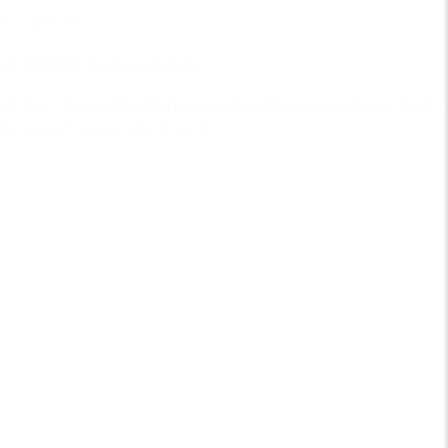
15. januar
Vi glæder os til sommer
Vi har i dag offentliggjort endnu flere kunstnere til Vig
Festival! Glæd dig bl.a. til...