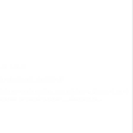
25. august
Vig Festival's sportslegat
Tildelingskriterier Der vil ved tildeling blive lagt vægt
på bl.a. følgende kriterier: – Den unges...