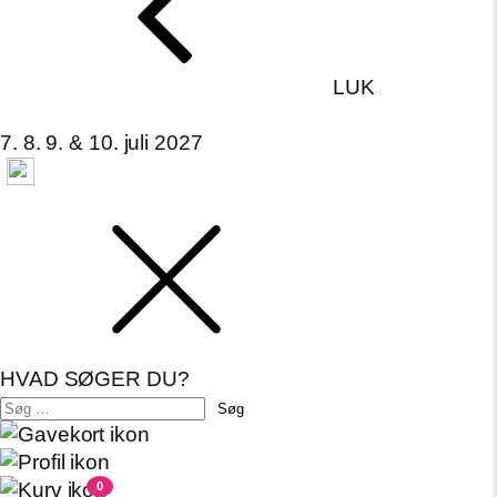
LUK
7. 8. 9. & 10. juli 2027
HVAD SØGER DU?
Søg
efter:
0