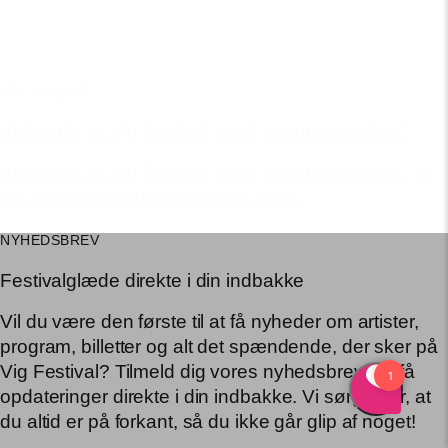
25. august
Vidste du, at Vig Festival også er børnenes fest?
Vidste du, at Vig Festival også er børnenes fest? Vi
har et hyggeligt børneområde fyldt...
NYHEDSBREV
Festivalglæde direkte i din indbakke
Vil du være den første til at få nyheder om artister,
program, billetter og alt det spændende, der sker på
Vig Festival? Tilmeld dig vores nyhedsbrev, og få
opdateringer direkte i din indbakke. Vi sørger for, at
du altid er på forkant, så du ikke går glip af noget!