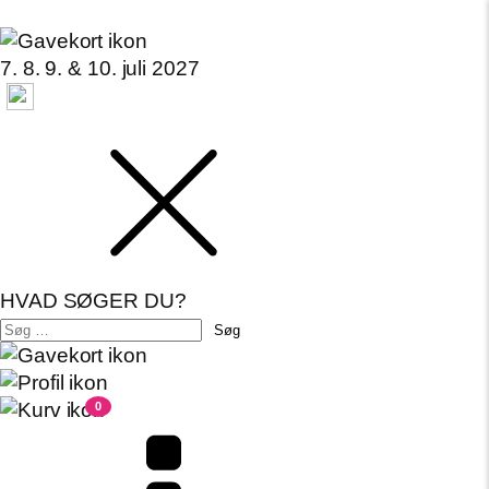
7. 8. 9. & 10. juli 2027
HVAD SØGER DU?
Søg
efter:
0