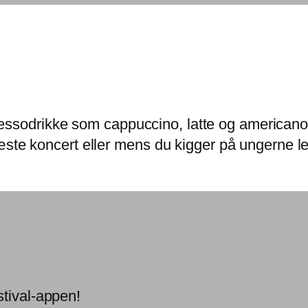
ressodrikke som cappuccino, latte og american
r næste koncert eller mens du kigger på ungerne 
stival-appen!