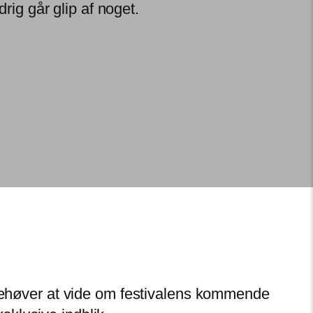
rig går glip af noget.
u behøver at vide om festivalens kommende