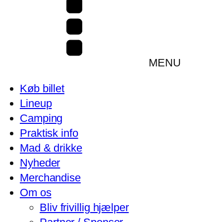
MENU
Køb billet
Lineup
Camping
Praktisk info
Mad & drikke
Nyheder
Merchandise
Om os
Bliv frivillig hjælper