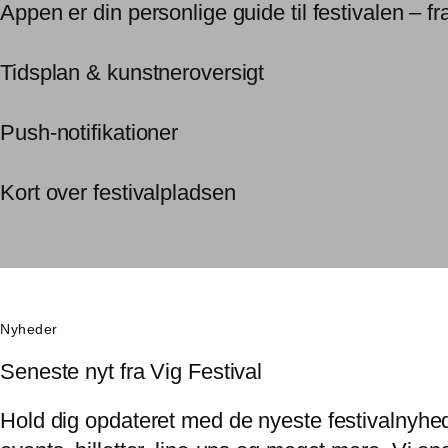
Appen er din personlige guide til festivalen – fr
Tidsplan & kunstneroversigt
Push-notifikationer
Kort over festivalpladsen
Nyheder
Seneste nyt fra Vig Festival
Hold dig opdateret med de nyeste festivalnyhed