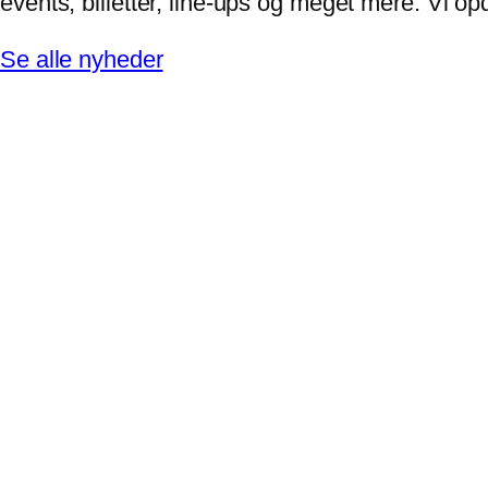
events, billetter, line-ups og meget mere. Vi 
Se alle nyheder