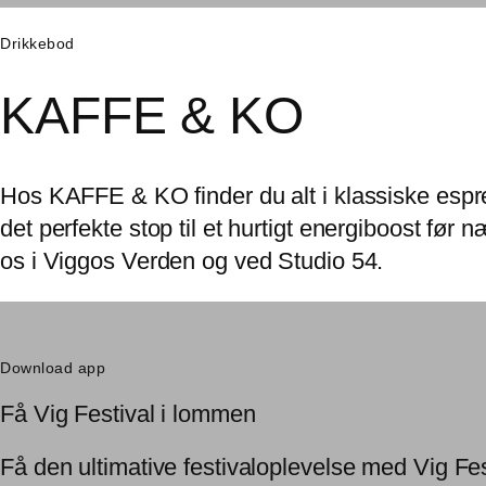
Drikkebod
KAFFE & KO
Hos KAFFE & KO finder du alt i klassiske esp
det perfekte stop til et hurtigt energiboost fø
os i Viggos Verden og ved Studio 54.
Download app
Få Vig Festival i lommen
Få den ultimative festivaloplevelse med Vig Fe