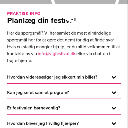
PRAKTISK INFO
Planlæg din festival
Har du spørgsmål? Vi har samlet de mest almindelige
spørgsmål her for at gøre det nemt for dig at finde svar.
Hvis du stadig mangler hjælp, er du altid velkommen til at
kontakte os via
info@vigfestival.dk
eller via chatten i
højre hjørne.
Hvordan videresælger jeg sikkert min billet?
Når du har fundet en køber kan I bruge
Kan jeg se et samlet program?
videresalgsplatformen til at gennemføre en sikker
transaktionen. Læs mere om det her
Undgå billetsnyd
Ja, du kan se hele programmet og tilmed planlægge dit
Er festivalen børnevenlig?
helt eget i vores nye App. Den kan hentes i Google
Play og App Store.
Ja, Vig Festival er for hele familien! I Viggos Verden
Hvordan bliver jeg frivillig hjælper?