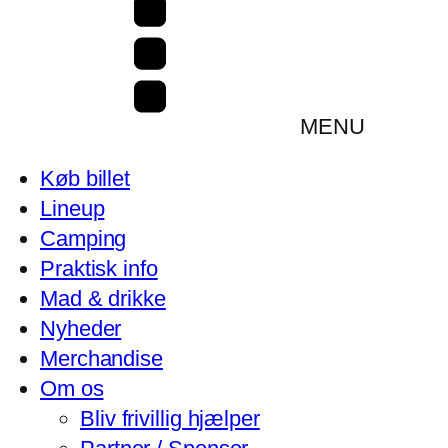
MENU
Køb billet
Lineup
Camping
Praktisk info
Mad & drikke
Nyheder
Merchandise
Om os
Bliv frivillig hjælper