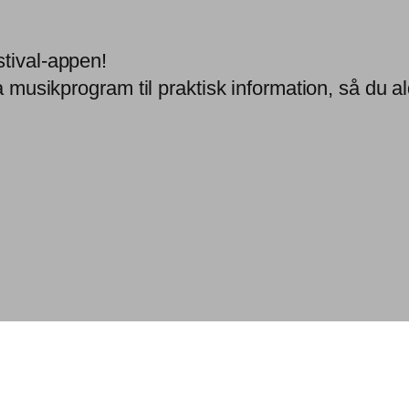
stival-appen!
a musikprogram til praktisk information, så du ald