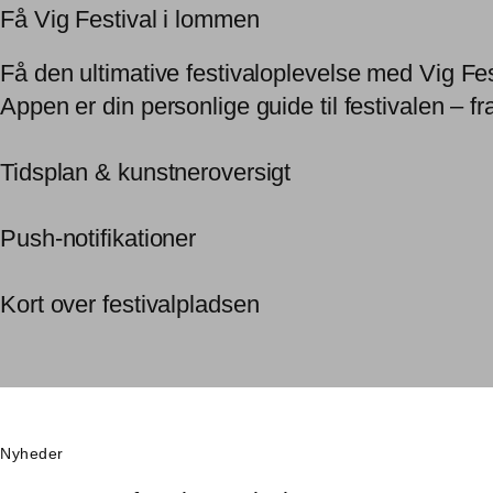
Få Vig Festival i lommen
Få den ultimative festivaloplevelse med Vig Fe
Appen er din personlige guide til festivalen – fr
Tidsplan & kunstneroversigt
Push-notifikationer
Kort over festivalpladsen
Nyheder