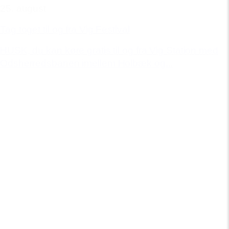
25. august
Tag toget til og fra Vig Festival
HUSK, du kan køre gratis til og fra Vig Station med
Odsherredsbanen imellem Holbæk og...