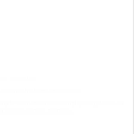
18. december
Julegave fyldt med lækre navne
Vig Festival ønsker alle en rigtig dejlig jul med en
gaveregn af lækre navne til...