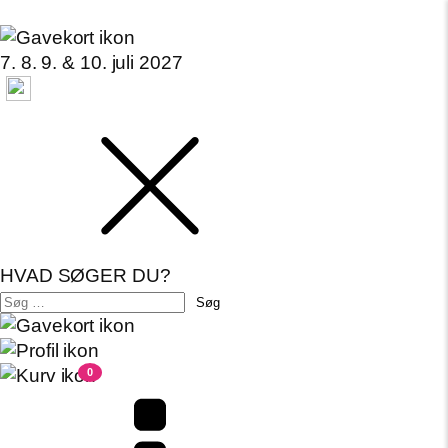
7. 8. 9. & 10. juli 2027
HVAD SØGER DU?
Søg
efter:
0