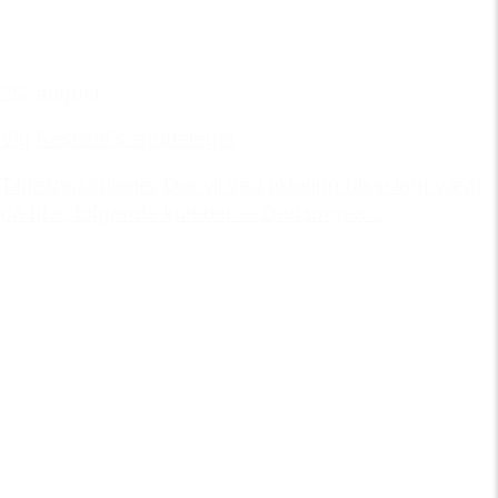
25. august
Vig Festival's sportslegat
Tildelingskriterier Der vil ved tildeling blive lagt vægt
på bl.a. følgende kriterier: – Den unges...