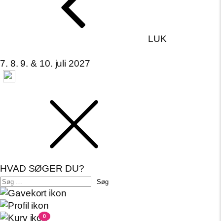
LUK
7. 8. 9. & 10. juli 2027
HVAD SØGER DU?
Søg
efter:
0