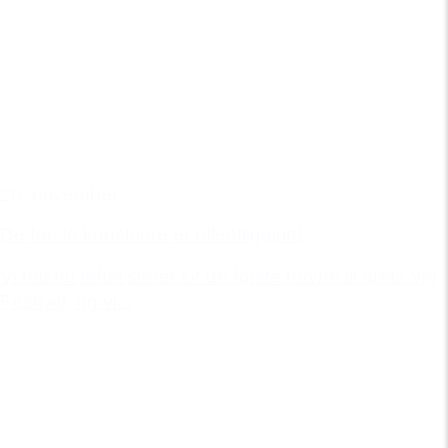
20. november
De første kunstnere er offentliggjort!
Vi har nu løftet sløret for de første navne til årets Vig
Festival, og vi...