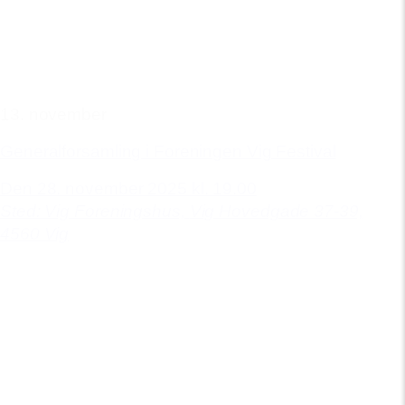
13. november
Generalforsamling i Foreningen Vig Festival
Den 28. november 2025 kl. 19.00
Sted: Vig Foreningshus,
Vig Hovedgade 37-39,
4560 Vig