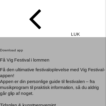
LUK
Download app
Få Vig Festival i lommen
Få den ultimative festivaloplevelse med Vig Festival-
appen!
Appen er din personlige guide til festivalen – fra
musikprogram til praktisk information, så du aldrig
går glip af noget.
Tidsplan & kunstneroversigt