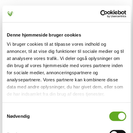
Solen skinner over Vig Festival – kun få billetter
tilbage
Sommeren er landet, solen står højt over Vig, og
Denne hjemmeside bruger cookies
festivalstemningen er allerede i top! ☀️🔥...
Vi bruger cookies til at tilpasse vores indhold og
annoncer, til at vise dig funktioner til sociale medier og til
at analysere vores trafik. Vi deler også oplysninger om
din brug af vores hjemmeside med vores partnere inden
for sociale medier, annonceringspartnere og
analysepartnere. Vores partnere kan kombinere disse
data med andre oplysninger, du har givet dem, eller som
de har indsamlet fra din brug af deres tjenester.
Samtykkevalg
Nødvendig