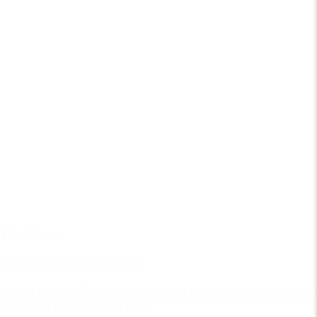
15. januar
Vi glæder os til sommer
Vi har i dag offentliggjort endnu flere kunstnere til Vig
Festival! Glæd dig bl.a. til...