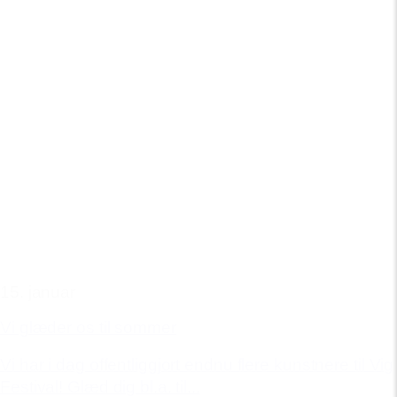
15. januar
Vi glæder os til sommer
Vi har i dag offentliggjort endnu flere kunstnere til Vig
Festival! Glæd dig bl.a. til...