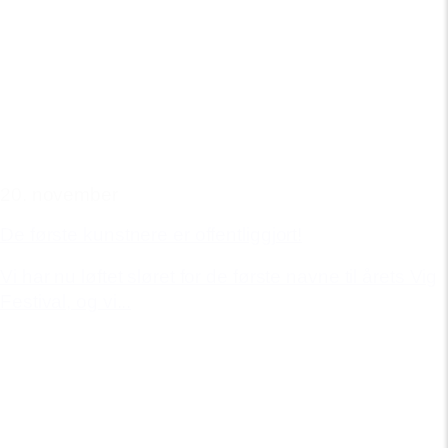
20. november
De første kunstnere er offentliggjort!
Vi har nu løftet sløret for de første navne til årets Vig
Festival, og vi...