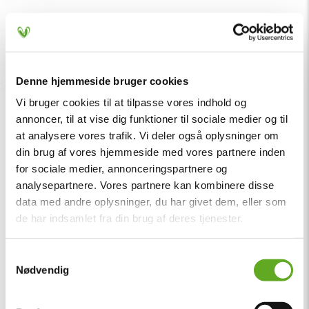
Solen skinner over Vig Festival – kun få billetter
tilbage
Sommeren er landet, solen står højt over Vig, og
Denne hjemmeside bruger cookies
festivalstemningen er allerede i top! ☀️🔥...
Vi bruger cookies til at tilpasse vores indhold og
annoncer, til at vise dig funktioner til sociale medier og til
at analysere vores trafik. Vi deler også oplysninger om
din brug af vores hjemmeside med vores partnere inden
for sociale medier, annonceringspartnere og
analysepartnere. Vores partnere kan kombinere disse
data med andre oplysninger, du har givet dem, eller som
de har indsamlet fra din brug af deres tjenester.
Samtykkevalg
Nødvendig