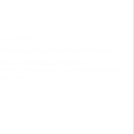
13. november
Generalforsamling i Foreningen Vig Festival
Den 28. november 2025 kl. 19.00
Sted: Vig Foreningshus,
Vig Hovedgade 37-39,
4560 Vig