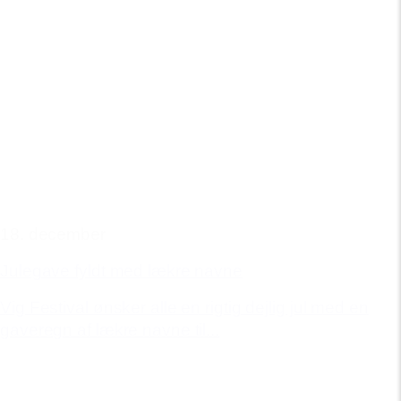
18. december
Julegave fyldt med lækre navne
Vig Festival ønsker alle en rigtig dejlig jul med en
gaveregn af lækre navne til...