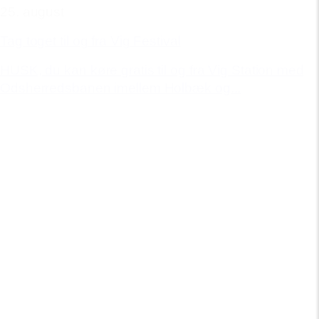
25. august
Tag toget til og fra Vig Festival
HUSK, du kan køre gratis til og fra Vig Station med
Odsherredsbanen imellem Holbæk og...