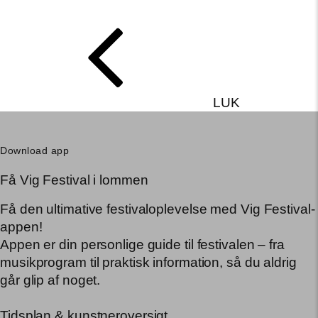
LUK
Download app
Få Vig Festival i lommen
Få den ultimative festivaloplevelse med Vig Festival-
appen!
Appen er din personlige guide til festivalen – fra
musikprogram til praktisk information, så du aldrig
går glip af noget.
Tidsplan & kunstneroversigt