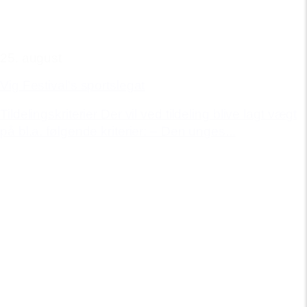
25. august
Vig Festival's sportslegat
Tildelingskriterier Der vil ved tildeling blive lagt vægt
på bl.a. følgende kriterier: – Den unges...