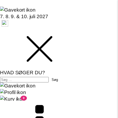
7. 8. 9. & 10. juli 2027
HVAD SØGER DU?
Søg
efter:
0