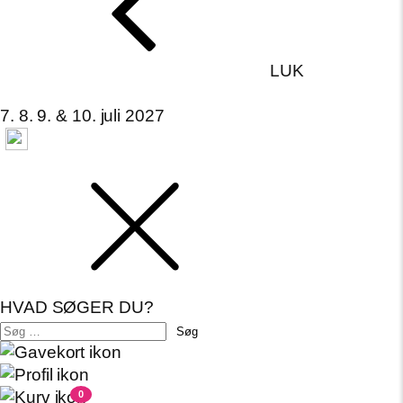
LUK
7. 8. 9. & 10. juli 2027
HVAD SØGER DU?
Søg
efter:
0